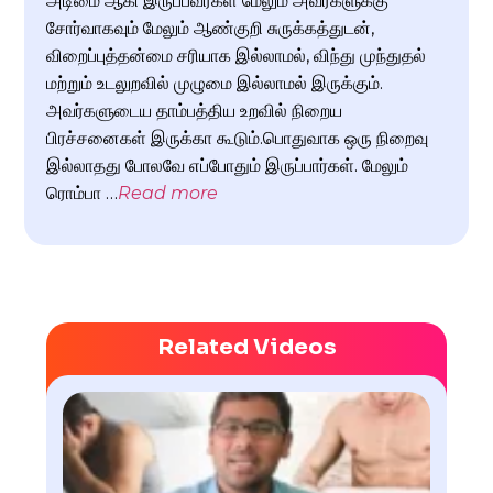
அடிமை ஆகி இருப்பவர்கள் மேலும் அவர்களுக்கு
சோர்வாகவும் மேலும் ஆண்குறி சுருக்கத்துடன்,
விறைப்புத்தன்மை சரியாக இல்லாமல், விந்து முந்துதல்
மற்றும் உடலுறவில் முழுமை இல்லாமல் இருக்கும்.
அவர்களுடைய தாம்பத்திய உறவில் நிறைய
பிரச்சனைகள் இருக்கா கூடும்.பொதுவாக ஒரு நிறைவு
இல்லாதது போலவே எப்போதும் இருப்பார்கள். மேலும்
ரொம்பா …
Read more
Related Videos
விறை
பிரச
ஆண்
சிகி