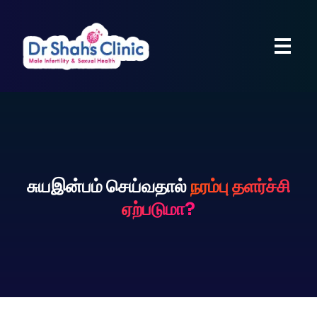
சுயஇன்பம் செய்வதால்
நரம்பு தளர்ச்சி
ஏற்படுமா?