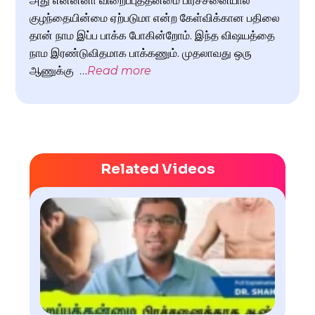
அது என்னனா விறைப்புத்தன்மை பிரச்சனையால்
குழந்தையின்மை ஏற்படுமா என்ற கேள்விக்கான பதிலை
தான் நாம இப்ப பாக்க போகின்றோம். இந்த விஷயத்தை
நாம இரண்டுவிதமாக பாக்கணும். முதலாவது ஒரு
ஆணுக்கு …
Read more
Related Videos
விறை
பிரச
ஆண்
சிகி
வேண்
Watch